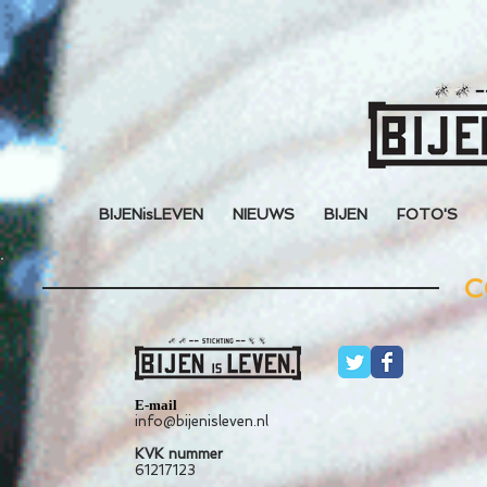
BIJENisLEVEN
NIEUWS
BIJEN
FOTO'S
C
E-mail
info@bijenisleven.nl
KVK nummer
61217123